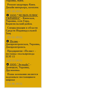
Украина, Киев.
Ремонт квартиры Киев.
Дизайн интерьера, комплек
(07-18-2013)
ООО ”ДЕЛЬТА ПЛЮС
УКРАИНА”
- Киевская,
Украина, село Гора,
Бориспольский район.
Специализация в области
Средств Индивидуальной
Защ
(03-31-2013)
Полюс
-
Днепропетровская, Украина,
Днепропетровск.
Предприятие «Полюс» -
поставка эмальпровода
ПЭТ-15
(03-25-2013)
ООО "Аутрайт"
-
Донецкая, Украина,
Дружковка.
Наша компания является
надежным поставщиком
широко
(02-06-2013)