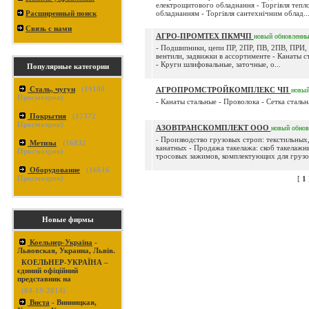
електрощитового обладнання - Торгівля тепл
Расширенный поиск
обладнанням - Торгівля сантехнічним облад..
Связь с нами
АГРО-ПРОМТЕХ ПКМЧП
новый
обновленн
- Подшипники, цепи ПР, 2ПР, ПВ, 2ПВ, ПРИ,
вентили, задвижки в ассортименте - Канаты ст
- Круги шлифовальные, заточные, о...
Популярные категории
Сталь, чугун
(
19100
АГРОПРОМСТРОЙКОМПЛЕКС ЧП
новы
Просмотров)
- Канаты стальные - Проволока - Сетка стальна
Покрытия
(
17372
Просмотров)
АЗОВТРАНСКОМПЛЕКТ ООО
новый
обнов
- Производство грузовых строп: текстильных
Метизы
(
16832
канатных - Продажа такелажа: скоб такелажны
Просмотров)
тросовых зажимов, комплектующих для грузо.
Оборудование
(
16616
Просмотров)
[
1
Новые фирмы
Коельнер-Україна
-
Львовская, Украина, Львів.
КОЕЛЬНЕР-УКРАЇНА –
єдиний офіційний
представник на
(04-19-2014)
Виста
- Винницкая,