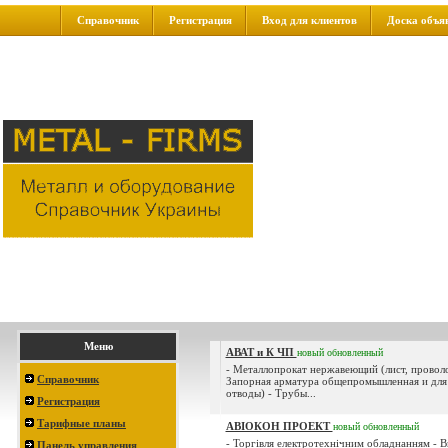
Справочник
Регистрация
Вход для клиентов
Доска объя
Меню
АВАТ и К ЧП
новый
обновленный
- Металлопрокат нержавеющий (лист, проволо
Справочник
Запорная арматура общепромышленная и для
отводы) - Трубы...
Регистрация
Тарифные планы
АВІОКОН ПРОЕКТ
новый
обновленный
- Торгівля електротехнічним обладнанням - 
Панель управления