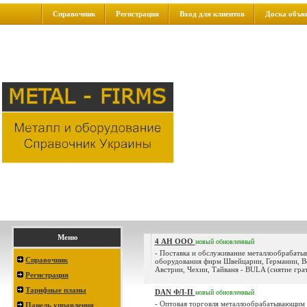
Справочник
Регистрация
Вход для клиентов
Доска объя
Меню
4 АН ООО
новый
обновленный
- Поставка и обслуживание металлообрабат
Справочник
оборудования фирм Швейцарии, Германии, В
Австрии, Чехии, Тайваня - BULA (снятие грата
Регистрация
Тарифные планы
DAN ФЛ-П
новый
обновленный
- Оптовая торговля металлообрабатывающим
Панель управления