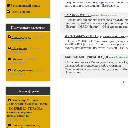
(сверлильные, токарные, фрезерные станки и о
Расширенный поиск
ленточнопильные станки - Измерител...
Связь с нами
SA.NU.SERVICES
новый
обновленный
- Станки для обработки листового проката е
производителей - Прессы координатно-пр
(Италия), IMAC (Италия) - Оборудование сва.
Популярные категории
WANZL-MAWY ООО представительство
но
Сталь, чугун
(
19102
Просмотров)
- Прессы МОНОБЛОК или самопрессующие к
МОНОБЛОК (СПК) - Стационарные прессы - 
прессы для картона, пластика, бумаги, ПЭТ-та
Покрытия
(
17374
Просмотров)
АБПЛАНАЛП УКРАИНА ДП
новый
обновле
Метизы
(
16836
- Запасные части - Расходные материалы - Се
Просмотров)
металлообрабатывающего оборудования -
Металлообрабатывающее оборудование - Инс
Оборудование
(
16619
Прессы гидрав...
Просмотров)
[
1
Новые фирмы
Коельнер-Україна
-
Львовская, Украина, Львів.
КОЕЛЬНЕР-УКРАЇНА –
єдиний офіційний
представник на
(04-19-2014)
Виста
- Винницкая,