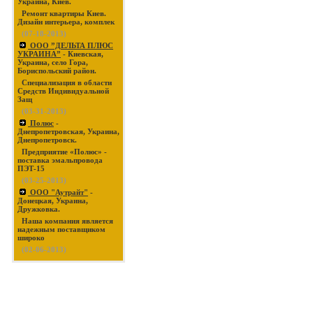
Украина, Киев.
Ремонт квартиры Киев.
Дизайн интерьера, комплек
(07-18-2013)
ООО ”ДЕЛЬТА ПЛЮС
УКРАИНА”
- Киевская,
Украина, село Гора,
Бориспольский район.
Специализация в области
Средств Индивидуальной
Защ
(03-31-2013)
Полюс
-
Днепропетровская, Украина,
Днепропетровск.
Предприятие «Полюс» -
поставка эмальпровода
ПЭТ-15
(03-25-2013)
ООО "Аутрайт"
-
Донецкая, Украина,
Дружковка.
Наша компания является
надежным поставщиком
широко
(02-06-2013)