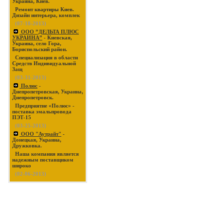
Украина, Киев.
Ремонт квартиры Киев.
Дизайн интерьера, комплек
(07-18-2013)
ООО ”ДЕЛЬТА ПЛЮС
УКРАИНА”
- Киевская,
Украина, село Гора,
Бориспольский район.
Специализация в области
Средств Индивидуальной
Защ
(03-31-2013)
Полюс
-
Днепропетровская, Украина,
Днепропетровск.
Предприятие «Полюс» -
поставка эмальпровода
ПЭТ-15
(03-25-2013)
ООО "Аутрайт"
-
Донецкая, Украина,
Дружковка.
Наша компания является
надежным поставщиком
широко
(02-06-2013)