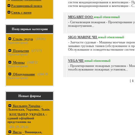
систем кондиционирования и вентиляции - П
Расширенный поиск
систем кондиционирования и вентиляции - С..
Связь с нами
MEGABIT ООО
новый
обновленный
- Сигнализация пожарная - Проектирование 
пожаротушения...
Популярные категории
SIGO MARINE ЧП
новый
обновленный
Сталь, чугун
(
19101
- Запчасти судовые - Машины моечные перен
Просмотров)
замывки грузовых танков (обслуживание и пр
Обслуживание и освидетельствование систем 
Покрытия
(
17373
Просмотров)
VEGA ЧП
новый
обновленный
Метизы
(
16832
- Проектирование пожарных установок - Мо
Просмотров)
техобслуживание пожарных установок...
Оборудование
(
16618
Просмотров)
[
1
Новые фирмы
Коельнер-Україна
-
Львовская, Украина, Львів.
КОЕЛЬНЕР-УКРАЇНА –
єдиний офіційний
представник на
(04-19-2014)
Виста
- Винницкая,