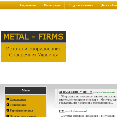
Справочник
Регистрация
Вход для клиентов
Доска объя
Меню
ALBA SECURITY НПЧФ
новый
обновленный
- Оборудование пожарное, системы пожарной
Справочник
системы оповещения о пожаре - Монтаж, сер
обслуживание пожарного оборудования...
Регистрация
Тарифные планы
ITV
новый
обновленный
- Системы кондиционирования и вентиляции -
Панель управления