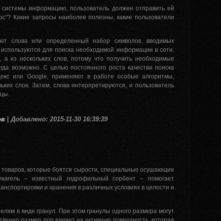
ой системы информацию, пользователь должен отправить ей
рос"? Какие запросы наиболее полезны, какие пользователи
ют слова или определенный набор символов, вводимых
 используются для поиска необходимой информации в сети.
, а из нескольких слов, потому что получить необходимые
гда возможно. С целью постоянного роста качества поиска
екс или Google, применяют в работе особые алгоритмы,
ьких слов. Затем, слова интерпретируются, и пользователь
цы.
ов
| Добавлено: 2015-11-30 16:39:39
х товаров, которые боятся сырости, специальные осушающие
ликагель – известный гидрофильный сорбент – помогает
анспортировки и хранения в различных условиях в целости и
елям в виде гранул. При этом гранулы одного размера могут
твенно размер пор влияет на активную поверхность, которая