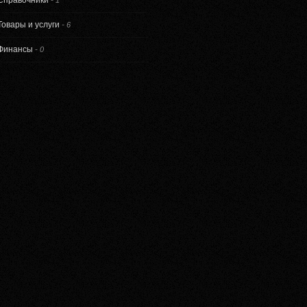
Справочники
-
1
Товары и услуги
-
6
Финансы
-
0