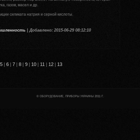
а, газов, масел и др.
кции силиката натрия и серной кислоты.
ышленность
| Добавлено: 2015-06-29 08:12:10
5
|
6
|
7
|
8
|
9
|
10
|
11
|
12
|
13
©
ОБОРУДОВАНИЕ, ПРИБОРЫ УКРАИНЫ
2011 Г.