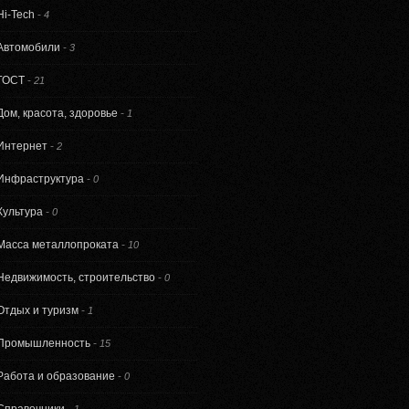
Hi-Tech
-
4
Автомобили
-
3
ГОСТ
-
21
Дом, красота, здоровье
-
1
Интернет
-
2
Инфраструктура
-
0
Культура
-
0
Масса металлопроката
-
10
Недвижимость, строительство
-
0
Отдых и туризм
-
1
Промышленность
-
15
Работа и образование
-
0