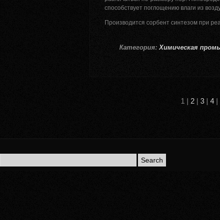
способствует поглощению влаги из воздух
Производится сорбент синтезом при реа
Категория:
Химическая пром
1 |
2
|
3
|
4
|