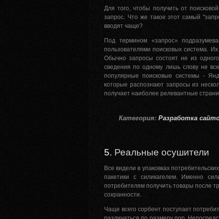
Для того, чтобы получить от поисков
запрос. Что же такое этот самый "зап
вводят чаще?
Под термином «запрос» подразумева
пользователями поисковых система. Их
Обычно запросы состоят не из одного
сведения по одному лишь слову не все
популярные поисковые системы - Янд
которые распознают запросы из нескол
получает наиболее релевантные страни
Категория:
Разработка сайт
5.
Реальные осушители
Все видели в упаковках потребительски
пакетики с силикагелем. Именно си
потребителям получить товары после тр
сохранности.
Чаще всего сорбент поступает потребит
различаться по размеру пор. Непосредс