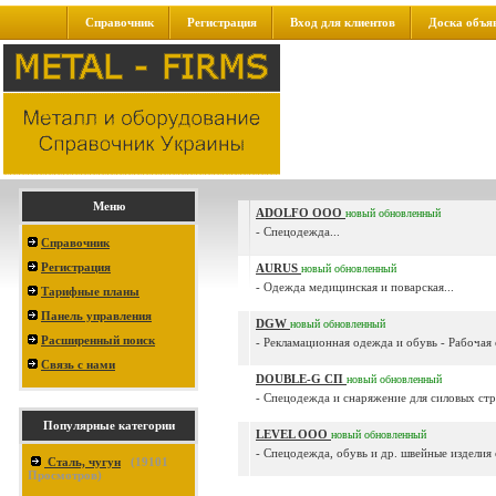
Справочник
Регистрация
Вход для клиентов
Доска объя
Меню
ADOLFO ООО
новый
обновленный
- Спецодежда...
Справочник
Регистрация
AURUS
новый
обновленный
- Одежда медицинская и поварская...
Тарифные планы
Панель управления
DGW
новый
обновленный
Расширенный поиск
- Рекламационная одежда и обувь - Рабочая 
Связь с нами
DOUBLE-G СП
новый
обновленный
- Спецодежда и снаряжение для силовых стр
Популярные категории
LEVEL ООО
новый
обновленный
- Спецодежда, обувь и др. швейные изделия 
Сталь, чугун
(
19101
Просмотров)