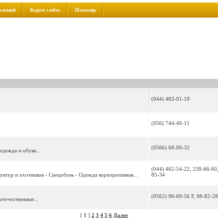
влений
Карта сайта
Помощь
(044) 483-01-19
(056) 744-40-11
(0566) 68-00-32
одежда и обувь...
(044) 462-54-22, 238-66-60
уктур и охотников - Спецобувь - Одежда корпоративная...
85-34
(0562) 96-69-56 F, 98-82-28
отечественные...
[
1
]
2
3
4
5
6
Далее