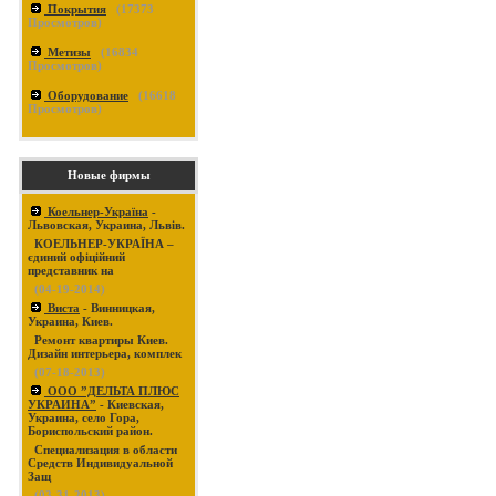
Покрытия
(
17373
Просмотров)
Метизы
(
16834
Просмотров)
Оборудование
(
16618
Просмотров)
Новые фирмы
Коельнер-Україна
-
Львовская, Украина, Львів.
КОЕЛЬНЕР-УКРАЇНА –
єдиний офіційний
представник на
(04-19-2014)
Виста
- Винницкая,
Украина, Киев.
Ремонт квартиры Киев.
Дизайн интерьера, комплек
(07-18-2013)
ООО ”ДЕЛЬТА ПЛЮС
УКРАИНА”
- Киевская,
Украина, село Гора,
Бориспольский район.
Специализация в области
Средств Индивидуальной
Защ
(03-31-2013)