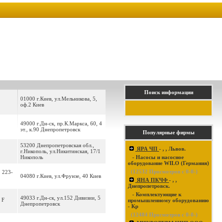
Поиск информации
01000 г.Киев, ул.Мельникова, 5,
оф.2 Киев
49000 г.Дн-ск, пр.К.Маркса, 60, 4
эт., к.90 Днепропетровск
Популярные фирмы
53200 Днепропетровская обл.,
ЯРА ЧП
- , , Львов.
г.Никополь, ул.Никитинская, 17/1
Никополь
- Насосы и насосное
оборудование WILO (Германия)
(
12532
Просмотров с 0-0-)
, 223-
04080 г.Киев, ул.Фрунзе, 40 Киев
ЯНА ПКЧФ
- , ,
Днепропетровск.
- Комплектующие к
49033 г.Дн-ск, ул.152 Дивизии, 5
 F
промышленному оборудованию
Днепропетровск
- Кр
(
12484
Просмотров с 0-0-)