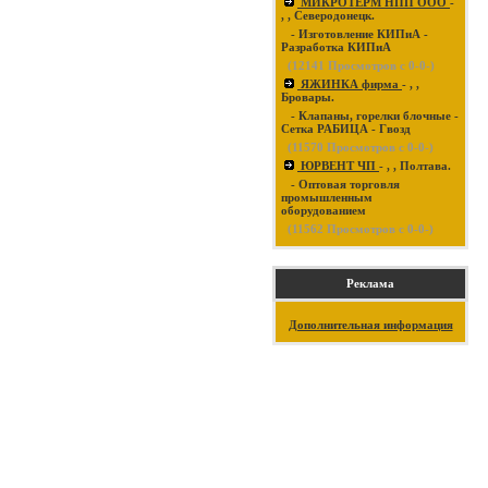
МИКРОТЕРМ НПП ООО
-
, , Северодонецк.
- Изготовление КИПиА -
Разработка КИПиА
(
12141
Просмотров с 0-0-)
ЯЖИНКА фирма
- , ,
Бровары.
- Клапаны, горелки блочные -
Сетка РАБИЦА - Гвозд
(
11570
Просмотров с 0-0-)
ЮРВЕНТ ЧП
- , , Полтава.
- Оптовая торговля
промышленным
оборудованием
(
11562
Просмотров с 0-0-)
Реклама
Дополнительная информация