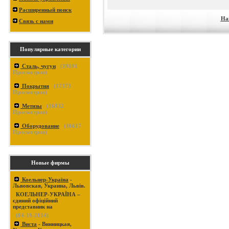
Расширенный поиск
На
Связь с нами
Популярные категории
Сталь, чугун
(
19101
Просмотров)
Покрытия
(
17373
Просмотров)
Метизы
(
16832
Просмотров)
Оборудование
(
16617
Просмотров)
Новые фирмы
Коельнер-Україна
-
Львовская, Украина, Львів.
КОЕЛЬНЕР-УКРАЇНА –
єдиний офіційний
представник на
(04-19-2014)
Виста
- Винницкая,