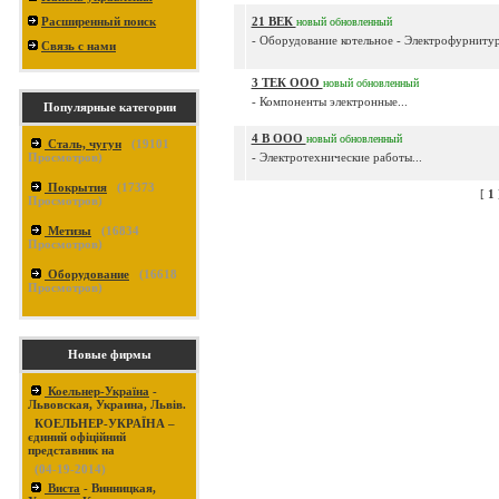
Расширенный поиск
21 ВЕК
новый
обновленный
- Оборудование котельное - Электрофурнитура
Связь с нами
3 ТЕК ООО
новый
обновленный
- Компоненты электронные...
Популярные категории
4 В ООО
новый
обновленный
Сталь, чугун
(
19101
Просмотров)
- Электротехнические работы...
Покрытия
(
17373
[
1
Просмотров)
Метизы
(
16834
Просмотров)
Оборудование
(
16618
Просмотров)
Новые фирмы
Коельнер-Україна
-
Львовская, Украина, Львів.
КОЕЛЬНЕР-УКРАЇНА –
єдиний офіційний
представник на
(04-19-2014)
Виста
- Винницкая,