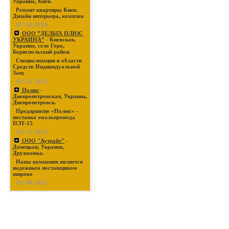
Украина, Киев.
Ремонт квартиры Киев.
Дизайн интерьера, комплек
(07-18-2013)
ООО ”ДЕЛЬТА ПЛЮС
УКРАИНА”
- Киевская,
Украина, село Гора,
Бориспольский район.
Специализация в области
Средств Индивидуальной
Защ
(03-31-2013)
Полюс
-
Днепропетровская, Украина,
Днепропетровск.
Предприятие «Полюс» -
поставка эмальпровода
ПЭТ-15
(03-25-2013)
ООО "Аутрайт"
-
Донецкая, Украина,
Дружковка.
Наша компания является
надежным поставщиком
широко
(02-06-2013)