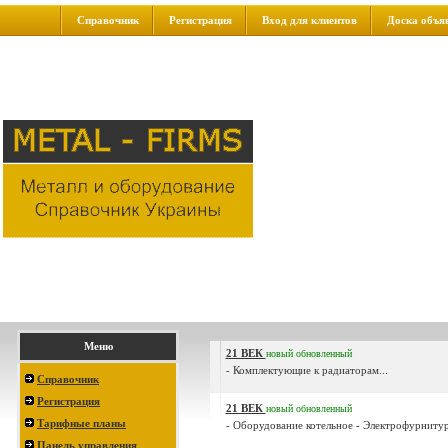
Справочник
Регистрация
Вход для клиентов
Доска объя
Меню
21 ВЕК
новый
обновленный
- Комплектующие к радиаторам...
Справочник
Регистрация
21 ВЕК
новый
обновленный
Тарифные планы
- Оборудование котельное - Электрофурнитура
Панель управления