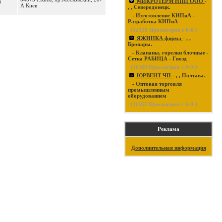
МИКРОТЕРМ НПП ООО
-
)
А Киев
, , Северодонецк.
- Изготовление КИПиА -
Разработка КИПиА
(
12139
Просмотров с 0-0-)
ЯЖИНКА фирма
- , ,
Бровары.
- Клапаны, горелки блочные -
Сетка РАБИЦА - Гвозд
(
11569
Просмотров с 0-0-)
ЮРВЕНТ ЧП
- , , Полтава.
- Оптовая торговля
промышленным
оборудованием
(
11562
Просмотров с 0-0-)
Реклама
Дополнительная информация