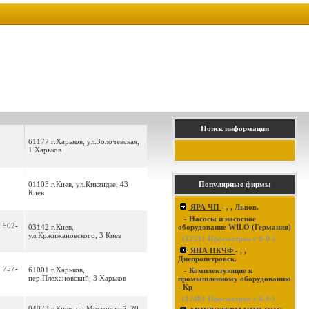
Поиск информации
61177 г.Харьков, ул.Золочевская,
1 Харьков
01103 г.Киев, ул.Киквидзе, 43
Популярные фирмы
Киев
ЯРА ЧП
- , , Львов.
- Насосы и насосное
, 502-
03142 г.Киев,
оборудование WILO (Германия)
ул.Кржижановского, 3 Киев
(
12531
Просмотров с 0-0-)
ЯНА ПКЧФ
- , ,
Днепропетровск.
, 757-
61001 г.Харьков,
- Комплектующие к
пер.Плехановский, 3 Харьков
промышленному оборудованию
- Кр
(
12481
Просмотров с 0-0-)
04073 г.Киев, пр.Московский, 20-