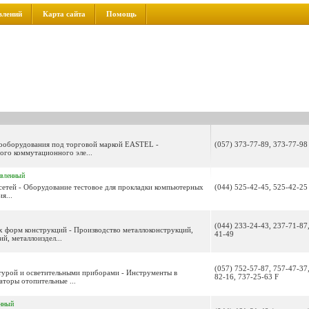
влений
Карта сайта
Помощь
трооборудования под торговой маркой EASTEL -
(057) 373-77-89, 373-77-98
ого коммутационного эле...
овленный
сетей - Оборудование тестовое для прокладки компьютерных
(044) 525-42-45, 525-42-25
я...
(044) 233-24-43, 237-71-87
 форм конструкций - Производство металлоконструкций,
41-49
й, металлоиздел...
(057) 752-57-87, 757-47-37
турой и осветительными приборами - Инструменты в
82-16, 737-25-63 F
аторы отопительные ...
нный