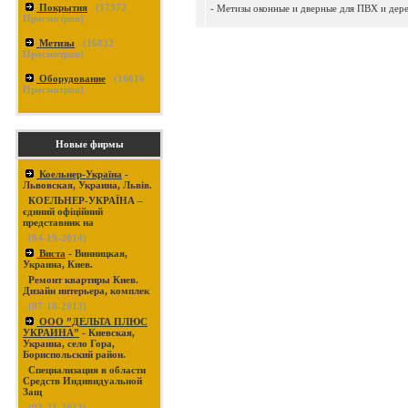
Покрытия
(
17372
- Метизы оконные и дверные для ПВХ и дерев
Просмотров)
Метизы
(
16832
Просмотров)
Оборудование
(
16616
Просмотров)
Новые фирмы
Коельнер-Україна
-
Львовская, Украина, Львів.
КОЕЛЬНЕР-УКРАЇНА –
єдиний офіційний
представник на
(04-19-2014)
Виста
- Винницкая,
Украина, Киев.
Ремонт квартиры Киев.
Дизайн интерьера, комплек
(07-18-2013)
ООО ”ДЕЛЬТА ПЛЮС
УКРАИНА”
- Киевская,
Украина, село Гора,
Бориспольский район.
Специализация в области
Средств Индивидуальной
Защ
(03-31-2013)