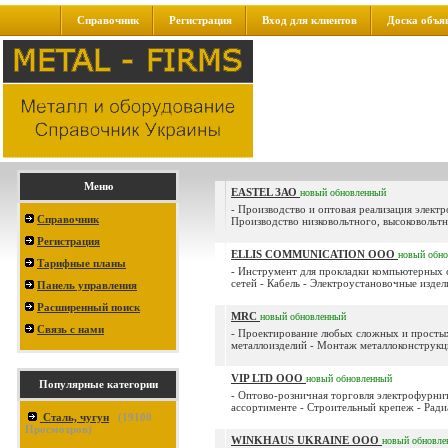
Справочник
Регистрация
Вход для клиентов
Доска объя
Меню
EASTEL ЗАО
новый
обновленный
- Производство и оптовая реализация элек
Справочник
Производство низковольтного, высоковольтн
Регистрация
ELLIS COMMUNICATION ООО
новый
обн
Тарифные планы
- Инструмент для прокладки компьютерных 
сетей - Кабель - Электроустановочные издели
Панель управления
Расширенный поиск
MRC
новый
обновленный
Связь с нами
- Проектирование любых сложных и простых
металлоизделий - Монтаж металлоконструкци
VIP LTD ООО
новый
обновленный
Популярные категории
- Оптово-розничная торговля электрофурни
ассортименте - Строительный крепеж - Ради
Сталь, чугун
(
19100
Просмотров)
WINKHAUS UKRAINE ООО
новый
обновле