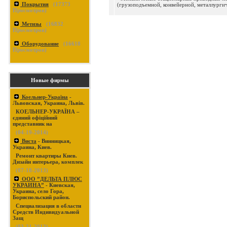
Покрытия
(
17373
(грузоподъемной, конвейерной, металлургич
Просмотров)
Метизы
(
16832
Просмотров)
Оборудование
(
16618
Просмотров)
Новые фирмы
Коельнер-Україна
-
Львовская, Украина, Львів.
КОЕЛЬНЕР-УКРАЇНА –
єдиний офіційний
представник на
(04-19-2014)
Виста
- Винницкая,
Украина, Киев.
Ремонт квартиры Киев.
Дизайн интерьера, комплек
(07-18-2013)
ООО ”ДЕЛЬТА ПЛЮС
УКРАИНА”
- Киевская,
Украина, село Гора,
Бориспольский район.
Специализация в области
Средств Индивидуальной
Защ
(03-31-2013)