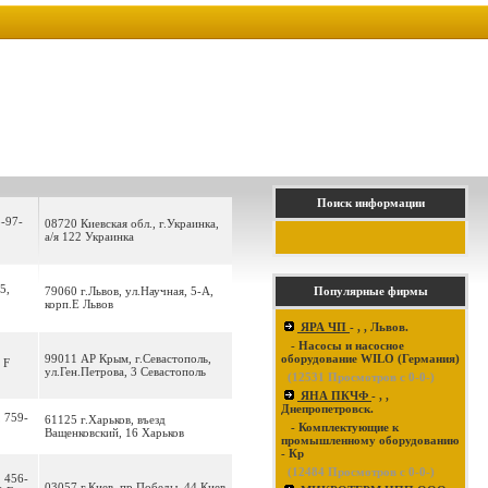
Поиск информации
8-97-
08720 Киевская обл., г.Украинка,
а/я 122 Украинка
5,
79060 г.Львов, ул.Научная, 5-А,
Популярные фирмы
корп.Е Львов
ЯРА ЧП
- , , Львов.
- Насосы и насосное
99011 АР Крым, г.Севастополь,
оборудование WILO (Германия)
 F
ул.Ген.Петрова, 3 Севастополь
(
12531
Просмотров с 0-0-)
ЯНА ПКЧФ
- , ,
Днепропетровск.
, 759-
61125 г.Харьков, въезд
- Комплектующие к
Ващенковский, 16 Харьков
промышленному оборудованию
- Кр
(
12484
Просмотров с 0-0-)
, 456-
03057 г.Киев, пр.Победы, 44 Киев