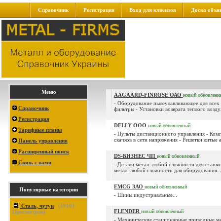
Справочник
Регистрация
Вход для клиентов
Доска объя
Меню
AAGAARD-FINROSE ОАО
новый
обновленн
- Оборудование пылеулавливающее для всех
Справочник
фильтры - Установки возврата теплого возду
Регистрация
DELLY ООО
новый
обновленный
Тарифные планы
- Пульты дистанционного управления - Ком
скачков в сети напряжения - Решетки литые 
Панель управления
Расширенный поиск
DS-БИЗНЕС ЧП
новый
обновленный
Связь с нами
- Детали метал. любой сложности для станко
метал. любой сложности для оборудования..
EMCG ЗАО
новый
обновленный
Популярные категории
- Шины индустриальные...
Сталь, чугун
(
19101
FLENDER
Просмотров)
новый
обновленный
- Механические стационарные приводные ме