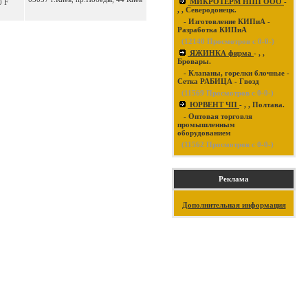
МИКРОТЕРМ НПП ООО
-
0 F
, , Северодонецк.
- Изготовление КИПиА -
Разработка КИПиА
(
12140
Просмотров с 0-0-)
ЯЖИНКА фирма
- , ,
Бровары.
- Клапаны, горелки блочные -
Сетка РАБИЦА - Гвозд
(
11569
Просмотров с 0-0-)
ЮРВЕНТ ЧП
- , , Полтава.
- Оптовая торговля
промышленным
оборудованием
(
11562
Просмотров с 0-0-)
Реклама
Дополнительная информация