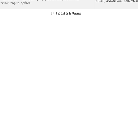
80-49, 456-81-44, 230-29-3
еской, горно-добыв...
[
1
]
2
3
4
5
6
Далее