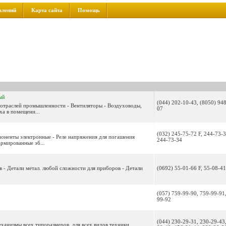
влений
Карта сайта
Помощь
ый
(044) 202-10-43, (8050) 94
 отраслей промышленности - Вентиляторы - Воздуховоды,
07
ха в помещени...
(032) 245-75-72 F, 244-73-3
поненты электронные - Реле напряжения для погашения
244-73-34
армированные эб...
в - Детали метал. любой сложности для приборов - Детали
(0692) 55-01-66 F, 55-08-41
.
(057) 759-99-90, 759-99-91
99-92
(044) 230-29-31, 230-29-43
ханизмы всех типоразмеров, для всех видов техники