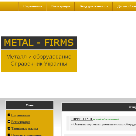
Справочник
Регистрация
Вход для клиентов
Доска объя
Меню
Отпр
Справочник
ЮРВЕНТ ЧП
новый
обновленный
Регистрация
- Оптовая торговля промышленным оборудо
Тарифные планы
Панель управления