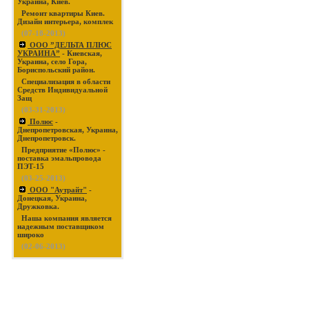
Украина, Киев.
Ремонт квартиры Киев.
Дизайн интерьера, комплек
(07-18-2013)
ООО ”ДЕЛЬТА ПЛЮС
УКРАИНА”
- Киевская,
Украина, село Гора,
Бориспольский район.
Специализация в области
Средств Индивидуальной
Защ
(03-31-2013)
Полюс
-
Днепропетровская, Украина,
Днепропетровск.
Предприятие «Полюс» -
поставка эмальпровода
ПЭТ-15
(03-25-2013)
ООО "Аутрайт"
-
Донецкая, Украина,
Дружковка.
Наша компания является
надежным поставщиком
широко
(02-06-2013)