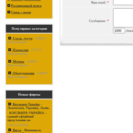
Ваш email:
*
Расширенный поиск
Связь с нами
Сообщение:
*
Популярные категории
charac
Сталь, чугун
(
19101
Просмотров)
Покрытия
(
17373
Просмотров)
Метизы
(
16832
Просмотров)
Оборудование
(
16618
Просмотров)
Новые фирмы
Коельнер-Україна
-
Львовская, Украина, Львів.
КОЕЛЬНЕР-УКРАЇНА –
єдиний офіційний
представник на
(04-19-2014)
Виста
- Винницкая,