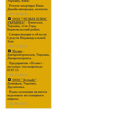
Украина, Киев.
Ремонт квартиры Киев.
Дизайн интерьера, комплек
(07-18-2013)
ООО ”ДЕЛЬТА ПЛЮС
УКРАИНА”
- Киевская,
Украина, село Гора,
Бориспольский район.
Специализация в области
Средств Индивидуальной
Защ
(03-31-2013)
Полюс
-
Днепропетровская, Украина,
Днепропетровск.
Предприятие «Полюс» -
поставка эмальпровода
ПЭТ-15
(03-25-2013)
ООО "Аутрайт"
-
Донецкая, Украина,
Дружковка.
Наша компания является
надежным поставщиком
широко
(02-06-2013)