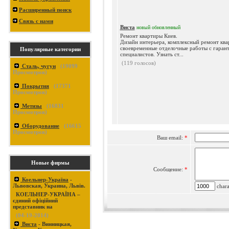
Расширенный поиск
Связь с нами
Виста
новый
обновленный
Ремонт квартиры Киев.
Дизайн интерьера, комплексный ремонт ква
своевременные отделочные работы с гаран
Популярные категории
специалистов. Узнать ст...
(119 голосов)
Сталь, чугун
(
19099
Просмотров)
Покрытия
(
17371
Просмотров)
Метизы
(
16831
Просмотров)
Оборудование
(
16615
Просмотров)
Ваш email:
*
Новые фирмы
Сообщение:
*
Коельнер-Україна
-
Львовская, Украина, Львів.
charac
КОЕЛЬНЕР-УКРАЇНА –
єдиний офіційний
представник на
(04-19-2014)
Виста
- Винницкая,