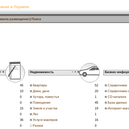
ание в Украине
авила размещения
|
Поиск
Недвижимость
Бизнес-инфор
45
Квартиры
52
Справочники
10
Дома, дачи
20
Справочники 
0
Хутора, поместья
1
CD-каталоги
0
Помещения
45
Базы данных
15
Земля и участки
19
Интернет-маг
0
Лес
1
36
Услуги маклеров
16
0
Разное
0