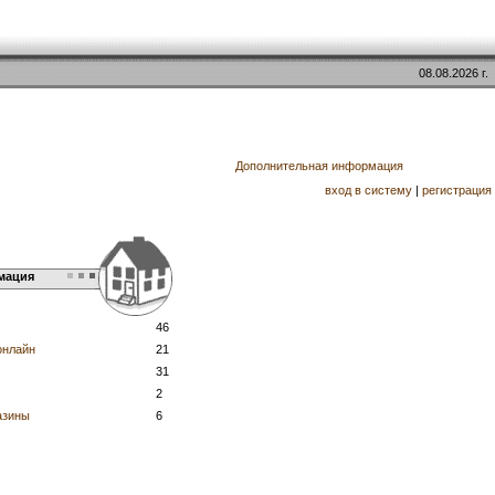
08.08.2026 г.
Дополнительная информация
вход в систему
|
регистрация
мация
46
онлайн
21
31
2
азины
6