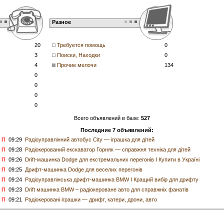
Разное
20
Требуется помощь
0
3
Поиски, Находки
0
4
Прочие мелочи
134
0
0
0
0
Всего объявлений в базе:
527
Последние 7 объявлений:
П
09:29
Радіоуправлінний автобус City — іграшка для дітей
П
09:28
Радіокерований екскаватор Горняк — справжня техніка для дітей
П
09:26
Drift-машинка Dodge для екстремальних перегонів I Купити в Україні
П
09:25
Дрифт-машинка Dodge для веселих перегонів
П
09:24
Радіоуправлінська дрифт-машинка BMW I Кращий вибір для дрифту
П
09:23
Drift машинка BMW – радіокероване авто для справжніх фанатів
П
09:21
Радіокеровані іграшки — дрифт, катери, дрони, авто