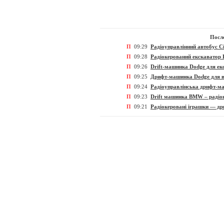
После
П
09:29
Радіоуправлінний автобус Ci
П
09:28
Радіокерований екскаватор 
П
09:26
Drift-машинка Dodge для екс
П
09:25
Дрифт-машинка Dodge для в
П
09:24
Радіоуправлінська дрифт-м
П
09:23
Drift машинка BMW – радіок
П
09:21
Радіокеровані іграшки — дри