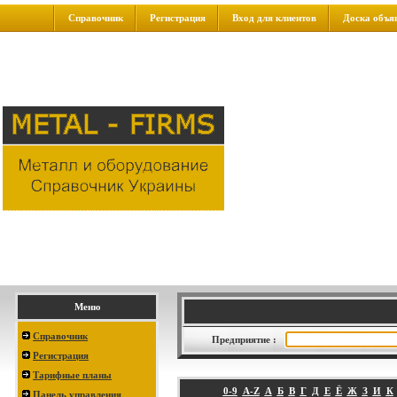
Справочник
Регистрация
Вход для клиентов
Доска объя
Меню
Справочник
Предприятие :
Регистрация
Тарифные планы
0-9
A-Z
А
Б
В
Г
Д
Е
Ё
Ж
З
И
К
Панель управления