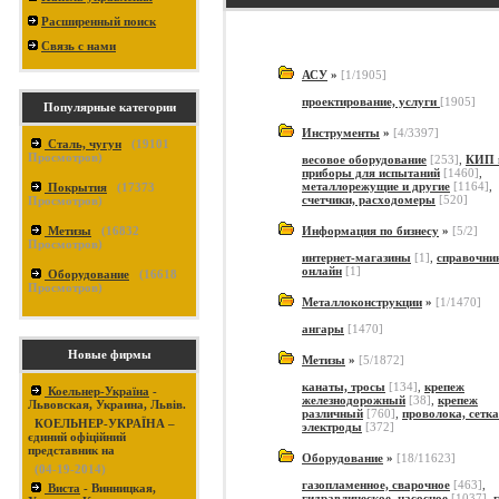
Расширенный поиск
Связь с нами
АСУ
»
[1/1905]
проектирование, услуги
[1905]
Популярные категории
Инструменты
»
[4/3397]
Сталь, чугун
(
19101
Просмотров)
весовое оборудование
[253]
,
КИП 
приборы для испытаний
[1460]
,
металлорежущие и другие
[1164]
,
Покрытия
(
17373
счетчики, расходомеры
[520]
Просмотров)
Метизы
(
16832
Информация по бизнесу
»
[5/2]
Просмотров)
интернет-магазины
[1]
,
справочни
онлайн
[1]
Оборудование
(
16618
Просмотров)
Металлоконструкции
»
[1/1470]
ангары
[1470]
Новые фирмы
Метизы
»
[5/1872]
канаты, тросы
[134]
,
крепеж
Коельнер-Україна
-
железнодорожный
[38]
,
крепеж
Львовская, Украина, Львів.
различный
[760]
,
проволока, сетка
КОЕЛЬНЕР-УКРАЇНА –
электроды
[372]
єдиний офіційний
представник на
Оборудование
»
[18/11623]
(04-19-2014)
газопламенное, сварочное
[463]
,
Виста
- Винницкая,
гидравлическое, насосное
[1037]
,