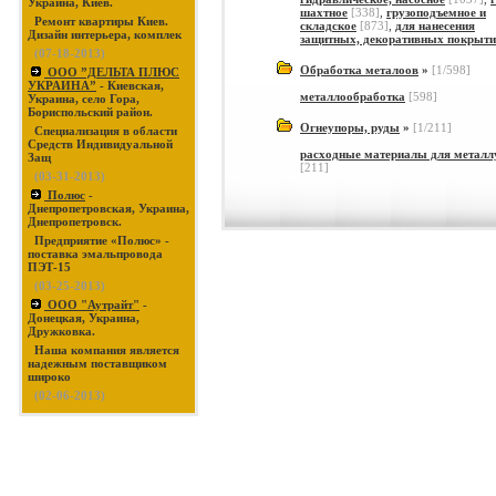
Украина, Киев.
шахтное
[338]
,
грузоподъемное и
Ремонт квартиры Киев.
складское
[873]
,
для нанесения
Дизайн интерьера, комплек
защитных, декоративных покрыт
(07-18-2013)
Обработка металоов
»
[1/598]
ООО ”ДЕЛЬТА ПЛЮС
УКРАИНА”
- Киевская,
металлообработка
[598]
Украина, село Гора,
Бориспольский район.
Огнеупоры, руды
»
[1/211]
Специализация в области
Средств Индивидуальной
расходные материалы для металл
Защ
[211]
(03-31-2013)
Полюс
-
Днепропетровская, Украина,
Днепропетровск.
Предприятие «Полюс» -
поставка эмальпровода
ПЭТ-15
(03-25-2013)
ООО "Аутрайт"
-
Донецкая, Украина,
Дружковка.
Наша компания является
надежным поставщиком
широко
(02-06-2013)