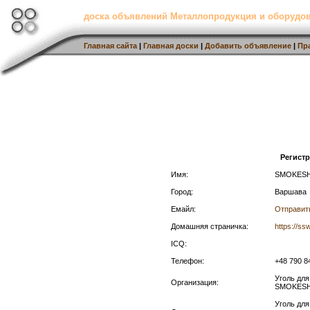
доска объявлений Металлопродукция и оборудов
Главная сайта
|
Главная доски
|
Добавить объявление
|
Пр
Регист
Имя:
SMOKES
Город:
Варшава
Емайл:
Отправит
Домашняя страничка:
https://ss
ICQ:
Телефон:
+48 790 8
Уголь для
Организация:
SMOKES
Уголь для