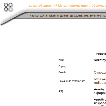
доска объявлений Металлопродукция и оборудов
Главная сайта
|
Главная доски
|
Добавить объявление
|
Пр
Регист
radioto
Имя:
Город:
Отправ
Емайл:
https:/
Домашняя страничка:
radioupr
Автобус
ICQ:
з фаро
Автобус
яскрава