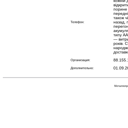
кожній 
відкрит
порине 
передні
також ч
назад, 
Телефон:
перегон
акумуля
типу AA
— витри
років. 
народже
доставк
88.155.
Организация:
01.09.2
Дополнительно:
Металлопр