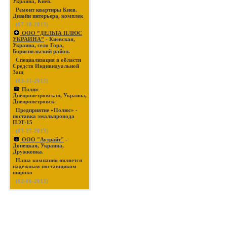
Украина, Киев.
Ремонт квартиры Киев.
Дизайн интерьера, комплек
(07-18-2013)
ООО ”ДЕЛЬТА ПЛЮС
УКРАИНА”
- Киевская,
Украина, село Гора,
Бориспольский район.
Специализация в области
Средств Индивидуальной
Защ
(03-31-2013)
Полюс
-
Днепропетровская, Украина,
Днепропетровск.
Предприятие «Полюс» -
поставка эмальпровода
ПЭТ-15
(03-25-2013)
ООО "Аутрайт"
-
Донецкая, Украина,
Дружковка.
Наша компания является
надежным поставщиком
широко
(02-06-2013)