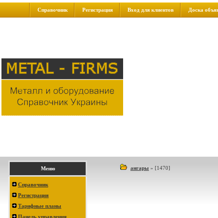
Справочник
Регистрация
Вход для клиентов
Доска объя
ангары
»
[1470]
Меню
Справочник
Регистрация
Тарифные планы
Панель управления