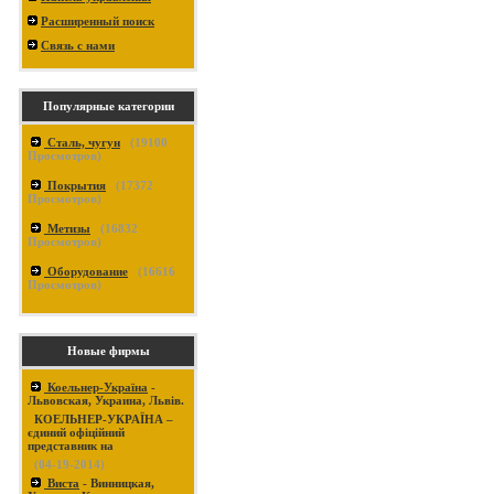
Расширенный поиск
Связь с нами
Популярные категории
Сталь, чугун
(
19100
Просмотров)
Покрытия
(
17372
Просмотров)
Метизы
(
16832
Просмотров)
Оборудование
(
16616
Просмотров)
Новые фирмы
Коельнер-Україна
-
Львовская, Украина, Львів.
КОЕЛЬНЕР-УКРАЇНА –
єдиний офіційний
представник на
(04-19-2014)
Виста
- Винницкая,