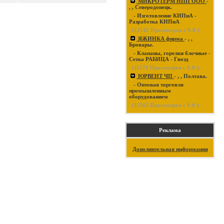
МИКРОТЕРМ НПП ООО
-
, , Северодонецк.
- Изготовление КИПиА -
Разработка КИПиА
(
12142
Просмотров с 0-0-)
ЯЖИНКА фирма
- , ,
Бровары.
- Клапаны, горелки блочные -
Сетка РАБИЦА - Гвозд
(
11571
Просмотров с 0-0-)
ЮРВЕНТ ЧП
- , , Полтава.
- Оптовая торговля
промышленным
оборудованием
(
11563
Просмотров с 0-0-)
Реклама
Дополнительная информация