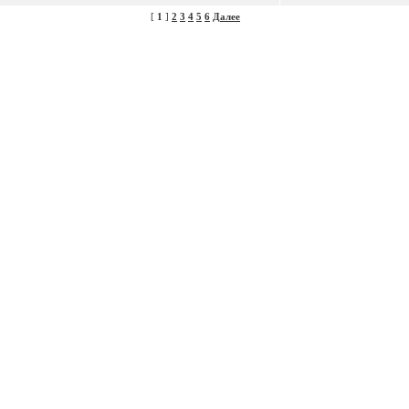
[
1
]
2
3
4
5
6
Далее