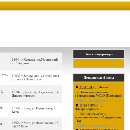
Поиск информации
61044 г.Харьков, пр.Московский,
257 Харьков
, 270-
69035 г.Запорожье, ул.Рекордная,
Популярные фирмы
26, оф.22 Запорожье
ЯРА ЧП
- , , Львов.
F,
49107 г.Дн-ск, пер.Гаражный, 14
- Насосы и насосное
Днепропетровск
оборудование WILO (Германия)
(
12533
Просмотров с 0-0-)
ЯНА ПКЧФ
- , ,
0,
03148 г.Киев, ул.Пшеничная, 2
Днепропетровск.
Киев
- Комплектующие к
промышленному оборудованию
- Кр
03022 г.Киев, ул.Ломоносова, 26,
18
(
12486
Просмотров с 0-0-)
оф.32 Киев