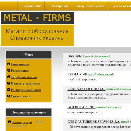
Справочник
Регистрация
Вход для клиентов
Доска объя
Меню
DAN ФЛ-П
новый
обновленный
- Оптовая торговля металлообрабатывающим
Справочник
оснастка к ним), ленточнопильные станки - И
Регистрация
EKOLUX ЧП
новый
обновленный
Тарифные планы
- Работы сварочные...
Панель управления
FLORA-INTER ООО СП
новый
обновленный
Расширенный поиск
- Печи газогенераторные твердотопливные
Связь с нами
Резка плазменная металла...
GOLDEN ART ЧП
новый
обновленный
- Сверление отверстий...
Популярные категории
GTS GAS TURBINE SERVICES S.A.
Сталь, чугун
(
19102
новый
Просмотров)
- Оборудование и технологии для нефтегазов