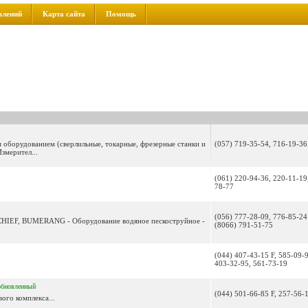
влений
Карта сайта
Помощь
 оборудованием (сверлильные, токарные, фрезерные станки и
(057) 719-35-54, 716-19-36
змерител...
(061) 220-94-36, 220-11-19
78-77
(056) 777-28-09, 776-85-24 
 CHIEF, BUMERANG - Оборудование водяное пескоструйное -
(8066) 791-51-75
(044) 407-43-15 F, 585-09-9
403-32-95, 561-73-19
обновленный
(044) 501-66-85 F, 257-56-
ого комплекса...