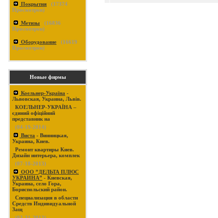
Покрытия
(
17374
Просмотров)
Метизы
(
16836
Просмотров)
Оборудование
(
16619
Просмотров)
Новые фирмы
Коельнер-Україна
-
Львовская, Украина, Львів.
КОЕЛЬНЕР-УКРАЇНА –
єдиний офіційний
представник на
(04-19-2014)
Виста
- Винницкая,
Украина, Киев.
Ремонт квартиры Киев.
Дизайн интерьера, комплек
(07-18-2013)
ООО ”ДЕЛЬТА ПЛЮС
УКРАИНА”
- Киевская,
Украина, село Гора,
Бориспольский район.
Специализация в области
Средств Индивидуальной
Защ
(03-31-2013)