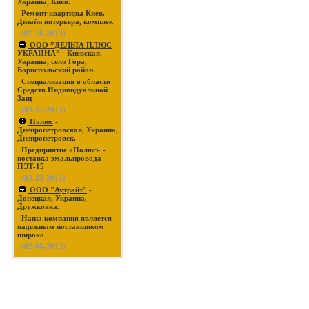
Украина, Киев.
Ремонт квартиры Киев.
Дизайн интерьера, комплек
(07-18-2013)
ООО ”ДЕЛЬТА ПЛЮС
УКРАИНА”
- Киевская,
Украина, село Гора,
Бориспольский район.
Специализация в области
Средств Индивидуальной
Защ
(03-31-2013)
Полюс
-
Днепропетровская, Украина,
Днепропетровск.
Предприятие «Полюс» -
поставка эмальпровода
ПЭТ-15
(03-25-2013)
ООО "Аутрайт"
-
Донецкая, Украина,
Дружковка.
Наша компания является
надежным поставщиком
широко
(02-06-2013)