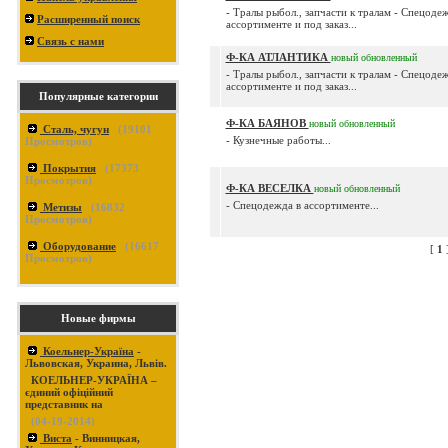
- Тралы рыбол., запчасти к тралам - Спецоде
Расширенный поиск
ассортименте и под заказ...
Связь с нами
Ф-КА АТЛАНТИКА
новый
обновленный
- Тралы рыбол., запчасти к тралам - Спецоде
ассортименте и под заказ...
Популярные категории
Ф-КА БАЯНОВ
новый
обновленный
Сталь, чугун
(
19101
- Кузнечные работы...
Просмотров)
Покрытия
(
17373
Просмотров)
Ф-КА ВЕСЕЛКА
новый
обновленный
- Спецодежда в ассортименте...
Метизы
(
16832
Просмотров)
Оборудование
(
16617
[
1
Просмотров)
Новые фирмы
Коельнер-Україна
-
Львовская, Украина, Львів.
КОЕЛЬНЕР-УКРАЇНА –
єдиний офіційний
представник на
(04-19-2014)
Виста
- Винницкая,