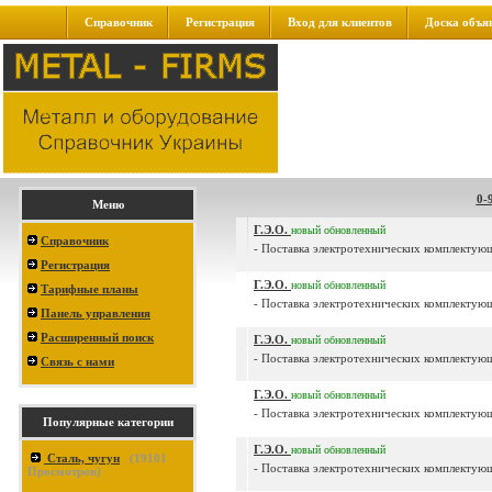
Справочник
Регистрация
Вход для клиентов
Доска объя
0-
Меню
Г.Э.О.
новый
обновленный
Справочник
- Поставка электротехнических комплектующ
Регистрация
Г.Э.О.
новый
обновленный
Тарифные планы
- Поставка электротехнических комплектующ
Панель управления
Расширенный поиск
Г.Э.О.
новый
обновленный
- Поставка электротехнических комплектующ
Связь с нами
Г.Э.О.
новый
обновленный
- Поставка электротехнических комплектующ
Популярные категории
Г.Э.О.
новый
обновленный
Сталь, чугун
(
19101
- Поставка электротехнических комплектующ
Просмотров)