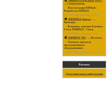
МИКРОТЕРМ НПП ООО
-
, , Северодонецк.
- Изготовление КИПиА -
Разработка КИПиА
(
12140
Просмотров с 0-0-)
ЯЖИНКА фирма
- , ,
Бровары.
- Клапаны, горелки блочные -
Сетка РАБИЦА - Гвозд
(
11569
Просмотров с 0-0-)
ЮРВЕНТ ЧП
- , , Полтава.
- Оптовая торговля
промышленным
оборудованием
(
11562
Просмотров с 0-0-)
Реклама
Дополнительная информация