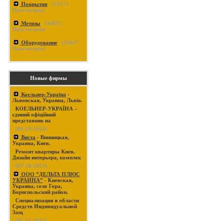
Покрытия
(
17373
Просмотров)
Метизы
(
16832
Просмотров)
Оборудование
(
16617
Просмотров)
Новые фирмы
Коельнер-Україна
-
Львовская, Украина, Львів.
КОЕЛЬНЕР-УКРАЇНА –
єдиний офіційний
представник на
(04-19-2014)
Виста
- Винницкая,
Украина, Киев.
Ремонт квартиры Киев.
Дизайн интерьера, комплек
(07-18-2013)
ООО ”ДЕЛЬТА ПЛЮС
УКРАИНА”
- Киевская,
Украина, село Гора,
Бориспольский район.
Специализация в области
Средств Индивидуальной
Защ
(03-31-2013)