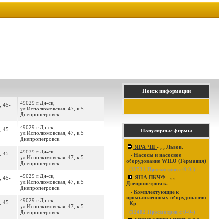
Поиск информации
49029 г.Дн-ск,
, 45-
ул.Исполкомовская, 47, к.5
Днепропетровск
49029 г.Дн-ск,
, 45-
Популярные фирмы
ул.Исполкомовская, 47, к.5
Днепропетровск
ЯРА ЧП
- , , Львов.
49029 г.Дн-ск,
, 45-
- Насосы и насосное
ул.Исполкомовская, 47, к.5
оборудование WILO (Германия)
Днепропетровск
(
12531
Просмотров с 0-0-)
49029 г.Дн-ск,
ЯНА ПКЧФ
- , ,
, 45-
ул.Исполкомовская, 47, к.5
Днепропетровск.
Днепропетровск
- Комплектующие к
промышленному оборудованию
49029 г.Дн-ск,
, 45-
- Кр
ул.Исполкомовская, 47, к.5
(
12482
Просмотров с 0-0-)
Днепропетровск