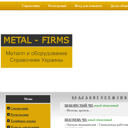
Справочник
Регистрация
Вход для клиентов
Доска объя
0-9
A-Z
А
Б
В
Г
Д
Е
Ё
Ж
З
И
К
Меню
ШАБЛИСТЫЙ ЧП
новый
обновленный
Справочник
- Метизы, крепеж...
Регистрация
ШАГИЕВА ЧП
новый
обновленный
Тарифные планы
- Одежда медицинская - Спецодежда рабочая
Панель управления