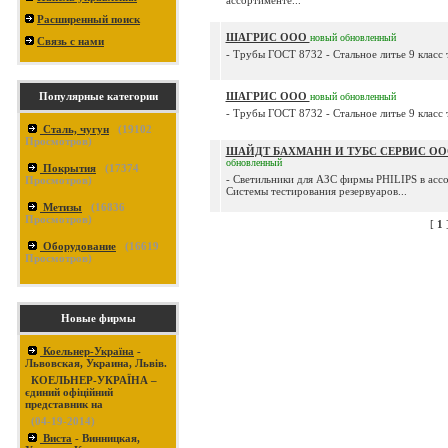
ассортименте...
Расширенный поиск
ШАГРИС ООО
новый
обновленный
Связь с нами
- Трубы ГОСТ 8732 - Стальное литье 9 класс 
Популярные категории
ШАГРИС ООО
новый
обновленный
- Трубы ГОСТ 8732 - Стальное литье 9 класс 
Сталь, чугун
(
19102
Просмотров)
ШАЙДТ БАХМАНН И ТУБС СЕРВИС О
обновленный
Покрытия
(
17374
- Светильники для АЗС фирмы PHILIPS в ассо
Просмотров)
Системы тестирования резервуаров...
Метизы
(
16836
Просмотров)
[
1
Оборудование
(
16619
Просмотров)
Новые фирмы
Коельнер-Україна
-
Львовская, Украина, Львів.
КОЕЛЬНЕР-УКРАЇНА –
єдиний офіційний
представник на
(04-19-2014)
Виста
- Винницкая,