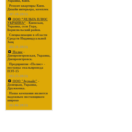
Украина, Киев.
Ремонт квартиры Киев.
Дизайн интерьера, комплек
(07-18-2013)
ООО ”ДЕЛЬТА ПЛЮС
УКРАИНА”
- Киевская,
Украина, село Гора,
Бориспольский район.
Специализация в области
Средств Индивидуальной
Защ
(03-31-2013)
Полюс
-
Днепропетровская, Украина,
Днепропетровск.
Предприятие «Полюс» -
поставка эмальпровода
ПЭТ-15
(03-25-2013)
ООО "Аутрайт"
-
Донецкая, Украина,
Дружковка.
Наша компания является
надежным поставщиком
широко
(02-06-2013)