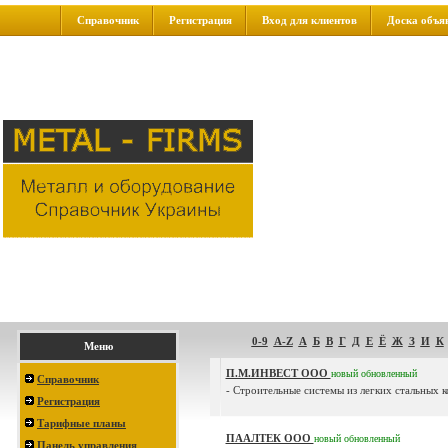
Справочник
Регистрация
Вход для клиентов
Доска объя
0-9
A-Z
А
Б
В
Г
Д
Е
Ё
Ж
З
И
К
Меню
П.М.ИНВЕСТ ООО
новый
обновленный
Справочник
- Строительные системы из легких стальных к
Регистрация
Тарифные планы
ПААЛТЕК ООО
новый
обновленный
Панель управления