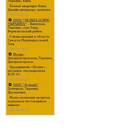
Украина, Киев.
Ремонт квартиры Киев.
Дизайн интерьера, комплек
(07-18-2013)
ООО ”ДЕЛЬТА ПЛЮС
УКРАИНА”
- Киевская,
Украина, село Гора,
Бориспольский район.
Специализация в области
Средств Индивидуальной
Защ
(03-31-2013)
Полюс
-
Днепропетровская, Украина,
Днепропетровск.
Предприятие «Полюс» -
поставка эмальпровода
ПЭТ-15
(03-25-2013)
ООО "Аутрайт"
-
Донецкая, Украина,
Дружковка.
Наша компания является
надежным поставщиком
широко
(02-06-2013)