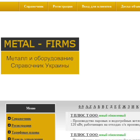
Справочник
Регистрация
Вход для клиентов
Доска объя
0-9
A-Z
А
Б
В
Г
Д
Е
Ё
Ж
З
И
К
Меню
Т ПЛЮС Т ООО
новый
обновленный
Справочник
- Производство паровых и водогрейных котл
120 кВт, работающих на отходах с/х производ
Регистрация
Тарифные планы
Т ПЛЮС Т ООО
новый
обновленный
Панель управления