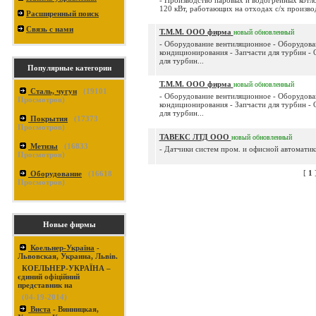
- Производство паровых и водогрейных котл
120 кВт, работающих на отходах с/х производ
Расширенный поиск
Связь с нами
Т.М.М. ООО фирма
новый
обновленный
- Оборудование вентиляционное - Оборудова
кондиционирования - Запчасти для турбин -
для турбин...
Популярные категории
Т.М.М. ООО фирма
новый
обновленный
Сталь, чугун
(
19101
- Оборудование вентиляционное - Оборудова
Просмотров)
кондиционирования - Запчасти для турбин -
для турбин...
Покрытия
(
17373
Просмотров)
ТАВЕКС ЛТД ООО
новый
обновленный
Метизы
(
16833
- Датчики систем пром. и офисной автоматик
Просмотров)
[
1
Оборудование
(
16618
Просмотров)
Новые фирмы
Коельнер-Україна
-
Львовская, Украина, Львів.
КОЕЛЬНЕР-УКРАЇНА –
єдиний офіційний
представник на
(04-19-2014)
Виста
- Винницкая,