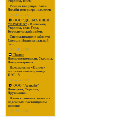
Украина, Киев.
Ремонт квартиры Киев.
Дизайн интерьера, комплек
(07-18-2013)
ООО ”ДЕЛЬТА ПЛЮС
УКРАИНА”
- Киевская,
Украина, село Гора,
Бориспольский район.
Специализация в области
Средств Индивидуальной
Защ
(03-31-2013)
Полюс
-
Днепропетровская, Украина,
Днепропетровск.
Предприятие «Полюс» -
поставка эмальпровода
ПЭТ-15
(03-25-2013)
ООО "Аутрайт"
-
Донецкая, Украина,
Дружковка.
Наша компания является
надежным поставщиком
широко
(02-06-2013)