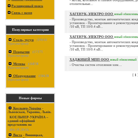
- Котлы, котельное и газовое оборудование, 
отопительные...
Расширенный поиск
Связь с нами
ХАГЕНУК-ЭЛЕКТРО ООО
новый
обновленн
- Производство, монтаж автоматических кон
установок - Проектирование и реконструкци
/10 кВ, ТП 10/0.4 кВ...
Популярные категории
ХАГЕНУК-ЭЛЕКТРО ООО
новый
обновленн
Сталь, чугун
(
19103
- Производство, монтаж автоматических кон
Просмотров)
установок - Проектирование и реконструкци
/10 кВ, ТП 10/0.4 кВ...
Покрытия
(
17375
Просмотров)
ХАДЖИБЕЙ МПП ООО
новый
обновленный
Метизы
(
16838
- Очистка систем отопления хим....
Просмотров)
[
1
Оборудование
(
16620
Просмотров)
Новые фирмы
Коельнер-Україна
-
Львовская, Украина, Львів.
КОЕЛЬНЕР-УКРАЇНА –
єдиний офіційний
представник на
(04-19-2014)
Виста
- Винницкая,