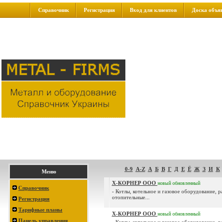
Справочник
Регистрация
Вход для клиентов
Доска объя
0-9
A-Z
А
Б
В
Г
Д
Е
Ё
Ж
З
И
К
Меню
Х-КОРНЕР ООО
новый
обновленный
Справочник
- Котлы, котельное и газовое оборудование, 
отопительные...
Регистрация
Тарифные планы
Х-КОРНЕР ООО
новый
обновленный
Панель управления