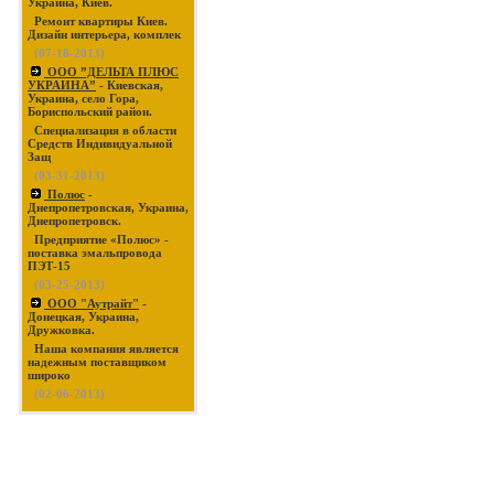
Украина, Киев.
Ремонт квартиры Киев.
Дизайн интерьера, комплек
(07-18-2013)
ООО ”ДЕЛЬТА ПЛЮС
УКРАИНА”
- Киевская,
Украина, село Гора,
Бориспольский район.
Специализация в области
Средств Индивидуальной
Защ
(03-31-2013)
Полюс
-
Днепропетровская, Украина,
Днепропетровск.
Предприятие «Полюс» -
поставка эмальпровода
ПЭТ-15
(03-25-2013)
ООО "Аутрайт"
-
Донецкая, Украина,
Дружковка.
Наша компания является
надежным поставщиком
широко
(02-06-2013)