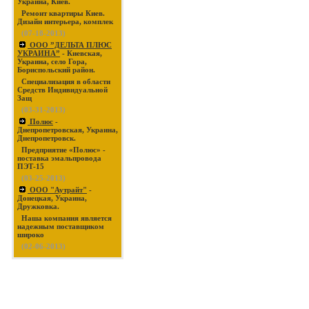
Украина, Киев.
Ремонт квартиры Киев.
Дизайн интерьера, комплек
(07-18-2013)
ООО ”ДЕЛЬТА ПЛЮС
УКРАИНА”
- Киевская,
Украина, село Гора,
Бориспольский район.
Специализация в области
Средств Индивидуальной
Защ
(03-31-2013)
Полюс
-
Днепропетровская, Украина,
Днепропетровск.
Предприятие «Полюс» -
поставка эмальпровода
ПЭТ-15
(03-25-2013)
ООО "Аутрайт"
-
Донецкая, Украина,
Дружковка.
Наша компания является
надежным поставщиком
широко
(02-06-2013)