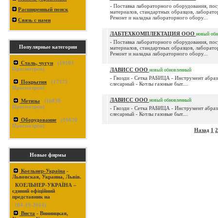
- Поставка лабораторного оборудования, по
Расширенный поиск
материалов, стандартных образцов, лаборато
Ремонт и наладка лабораторного обору...
Связь с нами
ЛАБТЕХКОМПЛЕКТАЦИЯ ООО
новый
обн
- Поставка лабораторного оборудования, по
Популярные категории
материалов, стандартных образцов, лаборато
Ремонт и наладка лабораторного обору...
Сталь, чугун
(
19103
Просмотров)
ЛАВИСС ООО
новый
обновленный
- Гвозди - Сетка РАБИЦА - Инструмент абраз
Покрытия
(
17375
слесарный - Котлы газовые быт....
Просмотров)
ЛАВИСС ООО
новый
обновленный
Метизы
(
16838
Просмотров)
- Гвозди - Сетка РАБИЦА - Инструмент абраз
слесарный - Котлы газовые быт....
Оборудование
(
16620
Просмотров)
Назад
1
2
Новые фирмы
Коельнер-Україна
-
Львовская, Украина, Львів.
КОЕЛЬНЕР-УКРАЇНА –
єдиний офіційний
представник на
(04-19-2014)
Виста
- Винницкая,