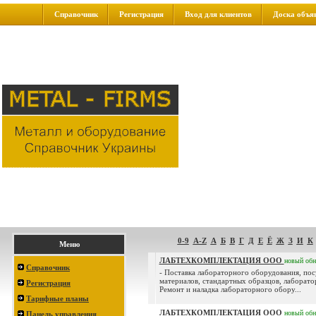
Справочник
Регистрация
Вход для клиентов
Доска объя
0-9
A-Z
А
Б
В
Г
Д
Е
Ё
Ж
З
И
К
Меню
ЛАБТЕХКОМПЛЕКТАЦИЯ ООО
новый
обн
Справочник
- Поставка лабораторного оборудования, по
материалов, стандартных образцов, лаборато
Регистрация
Ремонт и наладка лабораторного обору...
Тарифные планы
ЛАБТЕХКОМПЛЕКТАЦИЯ ООО
новый
обн
Панель управления