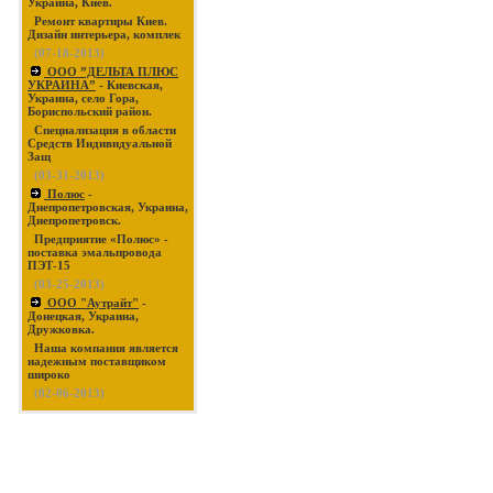
Украина, Киев.
Ремонт квартиры Киев.
Дизайн интерьера, комплек
(07-18-2013)
ООО ”ДЕЛЬТА ПЛЮС
УКРАИНА”
- Киевская,
Украина, село Гора,
Бориспольский район.
Специализация в области
Средств Индивидуальной
Защ
(03-31-2013)
Полюс
-
Днепропетровская, Украина,
Днепропетровск.
Предприятие «Полюс» -
поставка эмальпровода
ПЭТ-15
(03-25-2013)
ООО "Аутрайт"
-
Донецкая, Украина,
Дружковка.
Наша компания является
надежным поставщиком
широко
(02-06-2013)