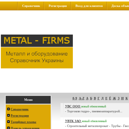
Справочник
Регистрация
Вход для клиентов
Доска объя
0-9
A-Z
А
Б
В
Г
Д
Е
Ё
Ж
З
И
К
Меню
УВС ООО
новый
обновленный
Справочник
- Торговля гидро-, пневмоаппаратурой...
Регистрация
УВТК ЗАО
новый
обновленный
Тарифные планы
- Строительный металлопрокат - Трубы - Гвоз
Панель управления