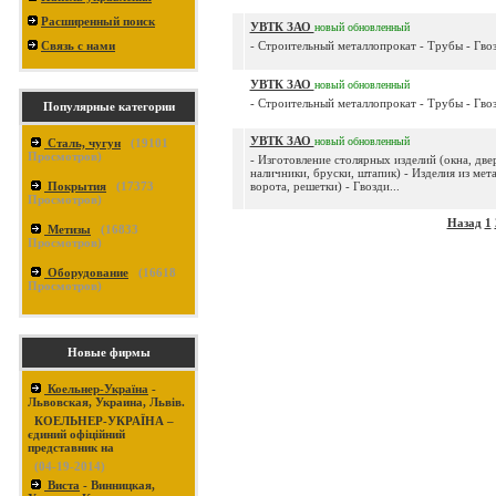
Расширенный поиск
УВТК ЗАО
новый
обновленный
Связь с нами
- Строительный металлопрокат - Трубы - Гвоз
УВТК ЗАО
новый
обновленный
- Строительный металлопрокат - Трубы - Гвоз
Популярные категории
УВТК ЗАО
новый
обновленный
Сталь, чугун
(
19101
Просмотров)
- Изготовление столярных изделий (окна, две
наличники, бруски, штапик) - Изделия из мета
Покрытия
(
17373
ворота, решетки) - Гвозди...
Просмотров)
Назад
1
Метизы
(
16833
Просмотров)
Оборудование
(
16618
Просмотров)
Новые фирмы
Коельнер-Україна
-
Львовская, Украина, Львів.
КОЕЛЬНЕР-УКРАЇНА –
єдиний офіційний
представник на
(04-19-2014)
Виста
- Винницкая,