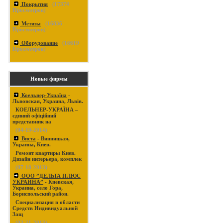
Покрытия
(
17374
Просмотров)
Метизы
(
16836
Просмотров)
Оборудование
(
16619
Просмотров)
Новые фирмы
Коельнер-Україна
-
Львовская, Украина, Львів.
КОЕЛЬНЕР-УКРАЇНА –
єдиний офіційний
представник на
(04-19-2014)
Виста
- Винницкая,
Украина, Киев.
Ремонт квартиры Киев.
Дизайн интерьера, комплек
(07-18-2013)
ООО ”ДЕЛЬТА ПЛЮС
УКРАИНА”
- Киевская,
Украина, село Гора,
Бориспольский район.
Специализация в области
Средств Индивидуальной
Защ
(03-31-2013)