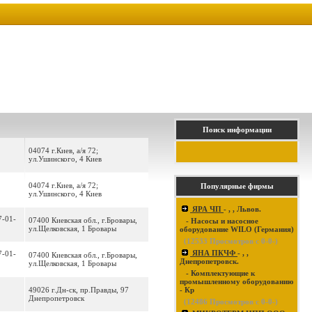
Поиск информации
04074 г.Киев, а/я 72;
ул.Ушинского, 4 Киев
04074 г.Киев, а/я 72;
Популярные фирмы
ул.Ушинского, 4 Киев
ЯРА ЧП
- , , Львов.
7-01-
07400 Киевская обл., г.Бровары,
- Насосы и насосное
ул.Щелковская, 1 Бровары
оборудование WILO (Германия)
(
12533
Просмотров с 0-0-)
ЯНА ПКЧФ
- , ,
7-01-
07400 Киевская обл., г.Бровары,
Днепропетровск.
ул.Щелковская, 1 Бровары
- Комплектующие к
промышленному оборудованию
49026 г.Дн-ск, пр.Правды, 97
- Кр
Днепропетровск
(
12486
Просмотров с 0-0-)