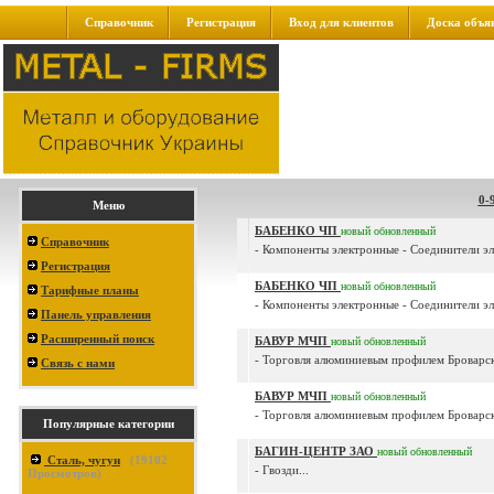
Справочник
Регистрация
Вход для клиентов
Доска объя
0-
Меню
БАБЕНКО ЧП
новый
обновленный
Справочник
- Компоненты электронные - Соединители эл
Регистрация
БАБЕНКО ЧП
новый
обновленный
Тарифные планы
- Компоненты электронные - Соединители эл
Панель управления
Расширенный поиск
БАВУР МЧП
новый
обновленный
- Торговля алюминиевым профилем Броварск
Связь с нами
БАВУР МЧП
новый
обновленный
- Торговля алюминиевым профилем Броварск
Популярные категории
БАГИН-ЦЕНТР ЗАО
новый
обновленный
Сталь, чугун
(
19102
- Гвозди...
Просмотров)