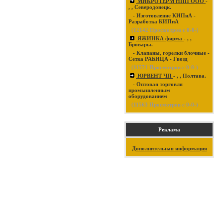
МИКРОТЕРМ НПП ООО
-
, , Северодонецк.
- Изготовление КИПиА -
Разработка КИПиА
(
12142
Просмотров с 0-0-)
ЯЖИНКА фирма
- , ,
Бровары.
- Клапаны, горелки блочные -
Сетка РАБИЦА - Гвозд
(
11571
Просмотров с 0-0-)
ЮРВЕНТ ЧП
- , , Полтава.
- Оптовая торговля
промышленным
оборудованием
(
11563
Просмотров с 0-0-)
Реклама
Дополнительная информация