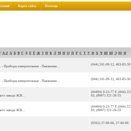
влений
Карта сайта
Помощь
9
A-Z
А
Б
В
Г
Д
Е
Ё
Ж
З
И
К
Л
М
Н
О
П
Р
С
Т
У
Ф
Х
Ч
Ш
Щ
Э
Ю
Я
(044) 241-09-12, 463-83-30
. - Приборы измерительные - Паяльники...
(044) 241-09-12, 463-83-30
. - Приборы измерительные - Паяльники...
(04494) 9-23-77 F, (044) 22
ого завода АСК...
63, (8067) 321-26-55
(04494) 9-23-77 F, (044) 22
ого завода АСК...
63, (8067) 321-26-55
(0562) 27-60-66, 27-60-69