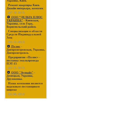
Украина, Киев.
Ремонт квартиры Киев.
Дизайн интерьера, комплек
(07-18-2013)
ООО ”ДЕЛЬТА ПЛЮС
УКРАИНА”
- Киевская,
Украина, село Гора,
Бориспольский район.
Специализация в области
Средств Индивидуальной
Защ
(03-31-2013)
Полюс
-
Днепропетровская, Украина,
Днепропетровск.
Предприятие «Полюс» -
поставка эмальпровода
ПЭТ-15
(03-25-2013)
ООО "Аутрайт"
-
Донецкая, Украина,
Дружковка.
Наша компания является
надежным поставщиком
широко
(02-06-2013)