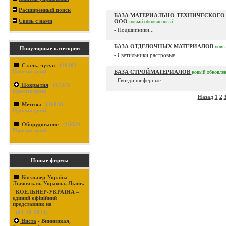
Расширенный поиск
БАЗА МАТЕРИАЛЬНО-ТЕХНИЧЕСКОГО
Связь с нами
ООО
новый
обновленный
- Подшипники...
БАЗА ОТДЕЛОЧНЫХ МАТЕРИАЛОВ
новы
Популярные категории
- Светильники растровые...
Сталь, чугун
(
19103
Просмотров)
БАЗА СТРОЙМАТЕРИАЛОВ
новый
обновле
- Гвозди шиферные...
Покрытия
(
17375
Просмотров)
Назад
1
2
Метизы
(
16838
Просмотров)
Оборудование
(
16620
Просмотров)
Новые фирмы
Коельнер-Україна
-
Львовская, Украина, Львів.
КОЕЛЬНЕР-УКРАЇНА –
єдиний офіційний
представник на
(04-19-2014)
Виста
- Винницкая,