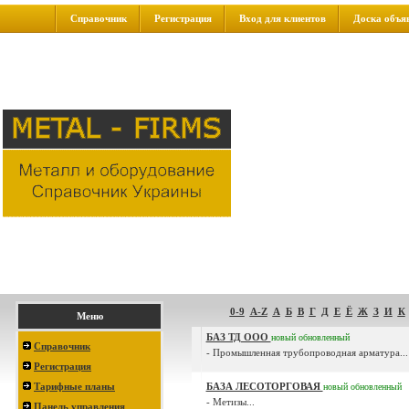
Справочник
Регистрация
Вход для клиентов
Доска объя
0-9
A-Z
А
Б
В
Г
Д
Е
Ё
Ж
З
И
К
Меню
БАЗ ТД ООО
новый
обновленный
Справочник
- Промышленная трубопроводная арматура...
Регистрация
Тарифные планы
БАЗА ЛЕСОТОРГОВАЯ
новый
обновленный
- Метизы...
Панель управления