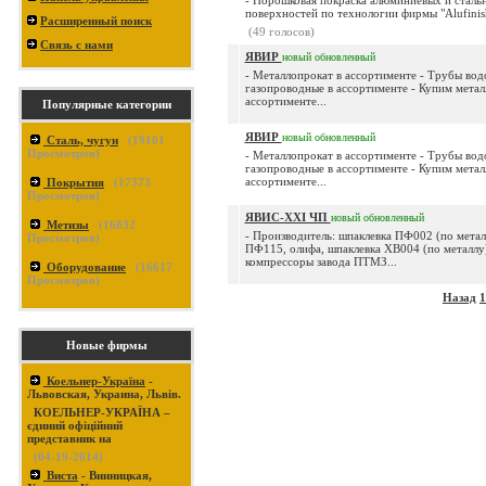
- Порошковая покраска алюминиевых и сталь
поверхностей по технологии фирмы "Alufinis
Расширенный поиск
(49 голосов)
Связь с нами
ЯВИР
новый
обновленный
- Металлопрокат в ассортименте - Трубы вод
газопроводные в ассортименте - Купим метал
ассортименте...
Популярные категории
ЯВИР
новый
обновленный
Сталь, чугун
(
19101
Просмотров)
- Металлопрокат в ассортименте - Трубы вод
газопроводные в ассортименте - Купим метал
ассортименте...
Покрытия
(
17373
Просмотров)
ЯВИС-XXI ЧП
новый
обновленный
Метизы
(
16832
- Производитель: шпаклевка ПФ002 (по металл
Просмотров)
ПФ115, олифа, шпаклевка ХВ004 (по металлу)
компрессоры завода ПТМЗ...
Оборудование
(
16617
Просмотров)
Назад
1
Новые фирмы
Коельнер-Україна
-
Львовская, Украина, Львів.
КОЕЛЬНЕР-УКРАЇНА –
єдиний офіційний
представник на
(04-19-2014)
Виста
- Винницкая,