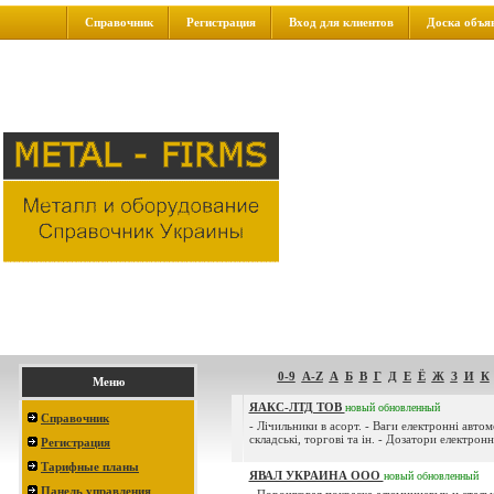
Справочник
Регистрация
Вход для клиентов
Доска объя
0-9
A-Z
А
Б
В
Г
Д
Е
Ё
Ж
З
И
К
Меню
ЯАКС-ЛТД ТОВ
новый
обновленный
Справочник
- Лічильники в асорт. - Ваги електронні автом
складські, торгові та ін. - Дозатори електронні
Регистрация
Тарифные планы
ЯВАЛ УКРАИНА ООО
новый
обновленный
Панель управления