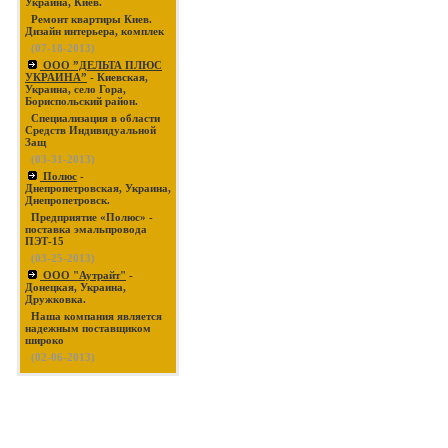
Украина, Киев.
Ремонт квартиры Киев.
Дизайн интерьера, комплек
(07-18-2013)
ООО ”ДЕЛЬТА ПЛЮС
УКРАИНА”
- Киевская,
Украина, село Гора,
Бориспольский район.
Специализация в области
Средств Индивидуальной
Защ
(03-31-2013)
Полюс
-
Днепропетровская, Украина,
Днепропетровск.
Предприятие «Полюс» -
поставка эмальпровода
ПЭТ-15
(03-25-2013)
ООО "Аутрайт"
-
Донецкая, Украина,
Дружковка.
Наша компания является
надежным поставщиком
широко
(02-06-2013)