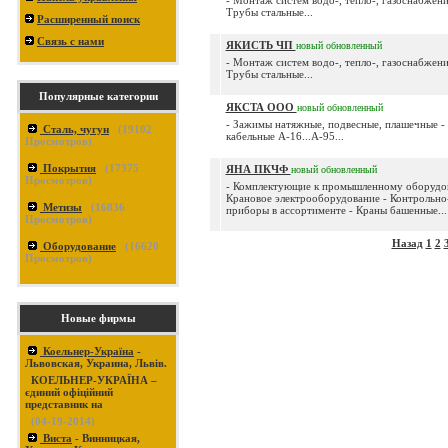
- Монтаж систем водо-, тепло-, газоснабжени
Трубы стальные...
Расширенный поиск
Связь с нами
ЯКИСТЬ ЧП
новый
обновленный
- Монтаж систем водо-, тепло-, газоснабжени
Трубы стальные...
Популярные категории
ЯКСТА ООО
новый
обновленный
- Зажимы натяжные, подвесные, плашечные -
Сталь, чугун
(
19102
кабельные А-16...А-95...
Просмотров)
Покрытия
(
17375
ЯНА ПКЧФ
новый
обновленный
Просмотров)
- Комплектующие к промышленному оборудо
Крановое электрооборудование - Контрольно
Метизы
(
16836
приборы в ассортименте - Краны башенные...
Просмотров)
Назад
1
2
Оборудование
(
16620
Просмотров)
Новые фирмы
Коельнер-Україна
-
Львовская, Украина, Львів.
КОЕЛЬНЕР-УКРАЇНА –
єдиний офіційний
представник на
(04-19-2014)
Виста
- Винницкая,