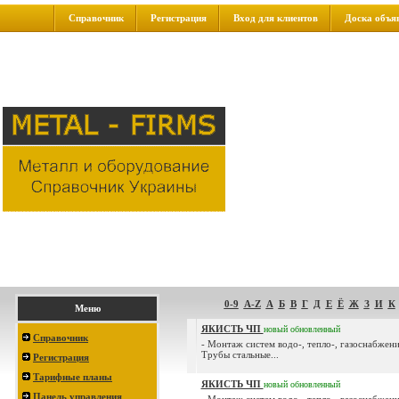
Справочник
Регистрация
Вход для клиентов
Доска объя
0-9
A-Z
А
Б
В
Г
Д
Е
Ё
Ж
З
И
К
Меню
ЯКИСТЬ ЧП
новый
обновленный
Справочник
- Монтаж систем водо-, тепло-, газоснабжени
Трубы стальные...
Регистрация
Тарифные планы
ЯКИСТЬ ЧП
новый
обновленный
Панель управления