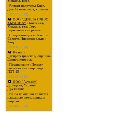
Украина, Киев.
Ремонт квартиры Киев.
Дизайн интерьера, комплек
(07-18-2013)
ООО ”ДЕЛЬТА ПЛЮС
УКРАИНА”
- Киевская,
Украина, село Гора,
Бориспольский район.
Специализация в области
Средств Индивидуальной
Защ
(03-31-2013)
Полюс
-
Днепропетровская, Украина,
Днепропетровск.
Предприятие «Полюс» -
поставка эмальпровода
ПЭТ-15
(03-25-2013)
ООО "Аутрайт"
-
Донецкая, Украина,
Дружковка.
Наша компания является
надежным поставщиком
широко
(02-06-2013)